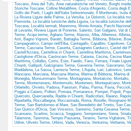
Toscano
,
Area del Tufo
,
Aree naturalistiche nel Veneto
,
Borghi medie
Storiche Toscane
,
Colline Metallifere
,
Costa d'Argento
,
Costa degli E
Golfo dei Poeti
,
I Laghi dell'Italia Settentrionale
,
Il Monferrato
,
Isola 
La Riviera Ligure delle Palme
,
La Versilia
,
Le Dolomiti
,
Le località mo
Piemonte
,
Le località turistiche della Liguria
,
Le località turistiche de
Toscana
,
Località termali
,
Maremma
,
Monte Amiata
,
Parchi Nazionali
di Levante
,
Riviera Ligure di Ponente
,
Salento
,
San Galgano
,
Val di 
Terme
,
Acqui terme
,
Agliano Terme
,
Alassio
,
Alba
,
Alberese
,
Albinia
Asti
,
Bagno Vignoni
,
Baratti
,
Battaglia Terme
,
Bibbona
,
Bibione
,
Boa
Campagnatico
,
Campo nell'Elba
,
Cantagallo
,
Capalbio
,
Capoliveri
,
Ca
Terme
,
Casciana Terme
,
Caserta
,
Castagneto Carducci
,
Castel del 
Castell'Azzara
,
Castellina in Chianti
,
Castellina Marittima
,
Castelnuo
Castiglione d'Orcia
,
Castrocaro Terme
,
Catania
,
Cecina
,
Cecina Mar
Marittima
,
Collalbo
,
Como
,
Este
,
Faedis
,
Fano
,
Ferrara
,
Finale Ligur
Chianti
,
Gallipoli
,
Galzignano Terme
,
Gaverina Terme
,
Gavorrano
,
Ge
Maddalena
,
La Sassa
,
Lamezia Terme
,
L'Aquila
,
Lari
,
Latronico
,
Leri
Manciano
,
Marciana
,
Marciana Marina
,
Marina di Bibbona
,
Marina di
Moneglia
,
Monsummano Terme
,
Montagnana
,
Montalcino
,
Montalto
,
Terme
,
Montemerano
,
Montemurlo
,
Montenero
,
Montepulciano
,
Mont
Orbetello
,
Orvieto
,
Padova
,
Paestum
,
Palau
,
Parma
,
Pavia
,
Peccioli
Poggio a Caiano
,
Pollein
,
Pomaia
,
Pomarance
,
Pompei
,
Popoli
,
Popu
Querceto
,
Quercianella
,
Radda in Chianti
,
Radicofani
,
Raiano
,
Rapol
Riparbella
,
Roccalbegna
,
Roccastrada
,
Roma
,
Roselle
,
Rosignano Ma
Terme
,
San Bartolomeo al Mare
,
San Benedetto del Tronto
,
San Casc
San Quirico d'Orcia
,
San Vincenzo
,
Sanremo
,
Santa Cesarea Terme
Scansano
,
Scarlino
,
Sciacca
,
Seggiano
,
Semproniano
,
Siena
,
Sinal
Talamone
,
Taormina
,
Tempio Pausania
,
Teramo
,
Terme Vigliatore
,
Ti
Udine
,
Uliveto Terme
,
Urbino
,
Vada
,
Venezia
,
Venturina
,
Verbania
,
Ve