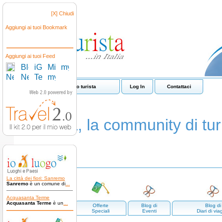
[X] Chiudi
Aggiungi ai tuoi Bookmark
Aggiungi ai tuoi Feed
Come funziona io turista
Log In
Contattaci
io turista, la community di turi
La città dei fiori: Sanremo
Sanremo
è un comune di
...
Acquasanta Terme
Acquasanta Terme
è un
...
Luoghi e
Offerte
Blog di
Blog di
paesi
Speciali
Eventi
Diari di via