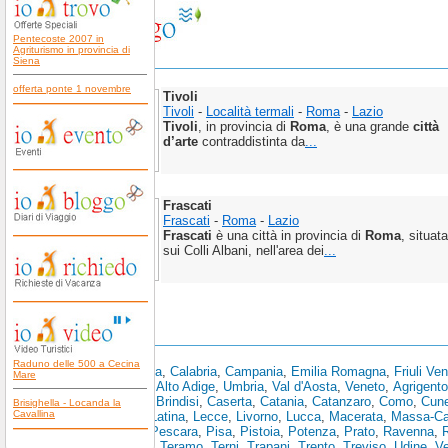
Pentecoste 2007 in
Agriturismo in provincia di
Siena
offerta ponte 1 novembre
Tivoli
Tivoli
-
Località termali
-
Roma
-
Lazio
Tivoli
, in provincia di
Roma
, è una grande
città
d’arte
contraddistinta da
...
Frascati
Frascati
-
Roma
-
Lazio
Frascati
è una città in provincia di
Roma
, situata
sui Colli Albani, nell'area dei
...
Scopri anche:
Raduno delle 500 a Cecina
Abruzzo
,
Basilicata
,
Calabria
,
Campania
,
Emilia Romagna
,
Friuli Ve
Mare
Toscana
,
Trentino Alto Adige
,
Umbria
,
Val d'Aosta
,
Veneto
,
Agrigento
Bolzano
,
Brescia
,
Brindisi
,
Caserta
,
Catania
,
Catanzaro
,
Como
,
Cun
Brisighella - Locanda la
Cavallina
Spezia
,
L'Aquila
,
Latina
,
Lecce
,
Livorno
,
Lucca
,
Macerata
,
Massa-Ca
Pesaro e Urbino
,
Pescara
,
Pisa
,
Pistoia
,
Potenza
,
Prato
,
Ravenna
,
R
Siracusa
,
Sondrio
,
Teramo
,
Terni
,
Trapani
,
Trento
,
Treviso
,
Udine
,
V