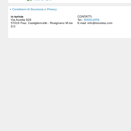
» Condizioni di Sicurezza e Privacy
io turista
CONTATTI:
Via Aurelia 929
Tel.:
800911856
57016 Fraz. Castiglioncello - Rosignano M.mo
E-mail:
info@ioturista.com
(LI)