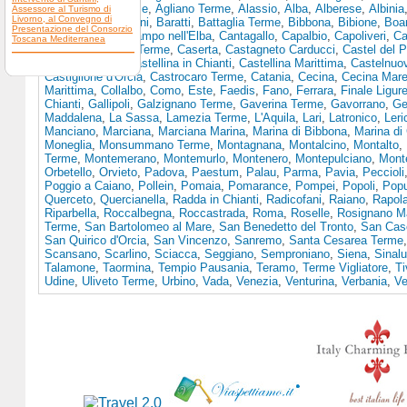
Terme
,
Acqui terme
,
Agliano Terme
,
Alassio
,
Alba
,
Alberese
,
Albinia
Assessore al Turismo di
Livorno, al Convegno di
Asti
,
Bagno Vignoni
,
Baratti
,
Battaglia Terme
,
Bibbona
,
Bibione
,
Boa
Presentazione del Consorzio
Campagnatico
,
Campo nell'Elba
,
Cantagallo
,
Capalbio
,
Capoliveri
,
Ca
Toscana Mediterranea
Terme
,
Casciana Terme
,
Caserta
,
Castagneto Carducci
,
Castel del 
Castell'Azzara
,
Castellina in Chianti
,
Castellina Marittima
,
Castelnuo
Castiglione d'Orcia
,
Castrocaro Terme
,
Catania
,
Cecina
,
Cecina Mar
Marittima
,
Collalbo
,
Como
,
Este
,
Faedis
,
Fano
,
Ferrara
,
Finale Ligur
Chianti
,
Gallipoli
,
Galzignano Terme
,
Gaverina Terme
,
Gavorrano
,
Ge
Maddalena
,
La Sassa
,
Lamezia Terme
,
L'Aquila
,
Lari
,
Latronico
,
Leri
Manciano
,
Marciana
,
Marciana Marina
,
Marina di Bibbona
,
Marina di
Moneglia
,
Monsummano Terme
,
Montagnana
,
Montalcino
,
Montalto
,
Terme
,
Montemerano
,
Montemurlo
,
Montenero
,
Montepulciano
,
Mont
Orbetello
,
Orvieto
,
Padova
,
Paestum
,
Palau
,
Parma
,
Pavia
,
Peccioli
Poggio a Caiano
,
Pollein
,
Pomaia
,
Pomarance
,
Pompei
,
Popoli
,
Popu
Querceto
,
Quercianella
,
Radda in Chianti
,
Radicofani
,
Raiano
,
Rapol
Riparbella
,
Roccalbegna
,
Roccastrada
,
Roma
,
Roselle
,
Rosignano Ma
Terme
,
San Bartolomeo al Mare
,
San Benedetto del Tronto
,
San Casc
San Quirico d'Orcia
,
San Vincenzo
,
Sanremo
,
Santa Cesarea Terme
Scansano
,
Scarlino
,
Sciacca
,
Seggiano
,
Semproniano
,
Siena
,
Sinal
Talamone
,
Taormina
,
Tempio Pausania
,
Teramo
,
Terme Vigliatore
,
Ti
Udine
,
Uliveto Terme
,
Urbino
,
Vada
,
Venezia
,
Venturina
,
Verbania
,
Ve