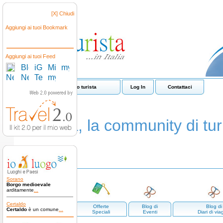
[X] Chiudi
Aggiungi ai tuoi Bookmark
Aggiungi ai tuoi Feed
Come funziona io turista
Log In
Contattaci
io turista, la community di turi
Sorano
Borgo medioevale
arditamente
...
Certaldo
Luoghi e
Offerte
Blog di
Blog di
Certaldo
è un comune
...
paesi
Speciali
Eventi
Diari di via