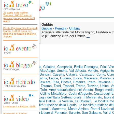
25 aprile sulle colline
Toscane: 100.00 euro a
pesona per appartmento 3
giorni
Gubbio
Gubbio
-
Perugia
-
Umbria
Ponte Ognissanti sul Lago di
Garda: 120.00 Euro per
Adagiata alle falde del Monte Ingino,
Gubbio
è tr
persona in mezza pensione
le più antiche città dell'Umbria,
...
3 giorni
Scopri anche:
Abruzzo
,
Basilicata
,
Calabria
,
Campania
,
Emilia Romagna
,
Friuli Ve
Toscana
,
Trentino Alto Adige
,
Umbria
,
Val d'Aosta
,
Veneto
,
Agrigento
Bolzano
,
Brescia
,
Brindisi
,
Caserta
,
Catania
,
Catanzaro
,
Como
,
Cun
Spezia
,
L'Aquila
,
Latina
,
Lecce
,
Livorno
,
Lucca
,
Macerata
,
Massa-Ca
Pesaro e Urbino
,
Pescara
,
Pisa
,
Pistoia
,
Potenza
,
Prato
,
Ravenna
,
R
Siracusa
,
Sondrio
,
Teramo
,
Terni
,
Trapani
,
Trento
,
Treviso
,
Udine
,
V
Toscano
,
Area del Tufo
,
Aree naturalistiche nel Veneto
,
Borghi medie
Storiche Toscane
,
Colline Metallifere
,
Costa d'Argento
,
Costa degli E
Golfo dei Poeti
,
I Laghi dell'Italia Settentrionale
,
Il Monferrato
,
Isola 
La Riviera Ligure delle Palme
,
La Versilia
,
Le Dolomiti
,
Le località mo
Piemonte
,
Le località turistiche della Liguria
,
Le località turistiche de
I miei nonni a Siviglia -1948
Toscana
,
Località termali
,
Maremma
,
Monte Amiata
,
Parchi Nazionali
di Levante
,
Riviera Ligure di Ponente
,
Salento
,
San Galgano
,
Val di 
Intervento di Santini,