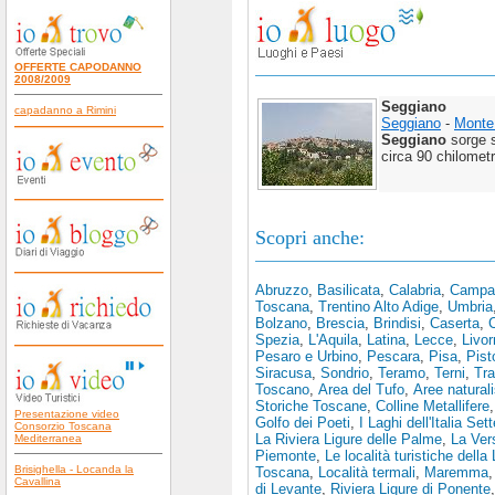
OFFERTE CAPODANNO
2008/2009
Seggiano
capadanno a Rimini
Seggiano
-
Monte
Seggiano
sorge s
circa 90 chilometri
Scopri anche:
Abruzzo
,
Basilicata
,
Calabria
,
Campa
Toscana
,
Trentino Alto Adige
,
Umbria
Bolzano
,
Brescia
,
Brindisi
,
Caserta
,
Spezia
,
L'Aquila
,
Latina
,
Lecce
,
Livor
Pesaro e Urbino
,
Pescara
,
Pisa
,
Pist
Siracusa
,
Sondrio
,
Teramo
,
Terni
,
Tra
Toscano
,
Area del Tufo
,
Aree natural
Storiche Toscane
,
Colline Metallifere
Presentazione video
Golfo dei Poeti
,
I Laghi dell'Italia Set
Consorzio Toscana
La Riviera Ligure delle Palme
,
La Vers
Mediterranea
Piemonte
,
Le località turistiche della 
Brisighella - Locanda la
Toscana
,
Località termali
,
Maremma
Cavallina
di Levante
,
Riviera Ligure di Ponente