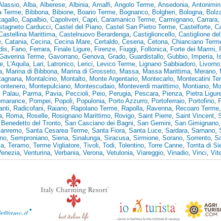
Alassio
,
Alba
,
Alberese
,
Albinia
,
Amalfi
,
Angolo Terme
,
Ansedonia
,
Antonimin
ia Terme
,
Bibbona
,
Bibione
,
Boario Terme
,
Bognanco
,
Bolgheri
,
Bologna
,
Bolz
agallo
,
Capalbio
,
Capoliveri
,
Capri
,
Caramanico Terme
,
Carmignano
,
Carrara
stagneto Carducci
,
Castel del Piano
,
Castel San Pietro Terme
,
Castelforte
,
Ca
Castellina Marittima
,
Castelnuovo Berardenga
,
Castiglioncello
,
Castiglione de
e
,
Catania
,
Cecina
,
Cecina Mare
,
Certaldo
,
Cesena
,
Cetona
,
Chianciano Term
dis
,
Fano
,
Ferrara
,
Finale Ligure
,
Firenze
,
Fiuggi
,
Follonica
,
Forte dei Marmi
,
Gaverina Terme
,
Gavorrano
,
Genova
,
Grado
,
Guardistallo
,
Gubbio
,
Imperia
,
I
e
,
L'Aquila
,
Lari
,
Latronico
,
Lerici
,
Levico Terme
,
Lignano Sabbiadoro
,
Livorno
a
,
Marina di Bibbona
,
Marina di Grosseto
,
Massa
,
Massa Marittima
,
Merano
,
tagnana
,
Montalcino
,
Montalto
,
Monte Argentario
,
Montecarlo
,
Montecatini Te
ontenero
,
Montepulciano
,
Montescudaio
,
Monteverdi marittimo
,
Montiano
,
Mo
,
Palau
,
Parma
,
Pavia
,
Peccioli
,
Peio
,
Perugia
,
Pescara
,
Pienza
,
Pietra Ligur
marance
,
Pompei
,
Popoli
,
Populonia
,
Porto Azzurro
,
Portoferraio
,
Portofino
,
anti
,
Radicofani
,
Raiano
,
Rapolano Terme
,
Rapolla
,
Ravenna
,
Recoaro Terme
a
,
Roma
,
Roselle
,
Rosignano Marittimo
,
Rovigo
,
Saint Pierre
,
Saint Vincent
,
Benedetto del Tronto
,
San Casciano dei Bagni
,
San Gemini
,
San Gimignano
anremo
,
Santa Cesarea Terme
,
Santa Fiora
,
Santa Luce
,
Sardara
,
Sarnano
,
no
,
Semproniano
,
Siena
,
Sinalunga
,
Siracusa
,
Sirmione
,
Sorano
,
Sorrento
,
S
ia
,
Teramo
,
Terme Vigliatore
,
Tivoli
,
Todi
,
Tolentino
,
Torre Canne
,
Torrita di S
Venezia
,
Venturina
,
Verbania
,
Verona
,
Vetulonia
,
Viareggio
,
Vinadio
,
Vinci
,
Vit