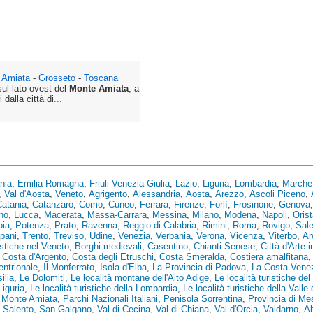
 Amiata
-
Grosseto
-
Toscana
ul lato ovest del
Monte Amiata
, a
 dalla città di
...
nia
,
Emilia Romagna
,
Friuli Venezia Giulia
,
Lazio
,
Liguria
,
Lombardia
,
Marche
,
Val d'Aosta
,
Veneto
,
Agrigento
,
Alessandria
,
Aosta
,
Arezzo
,
Ascoli Piceno
,
Catania
,
Catanzaro
,
Como
,
Cuneo
,
Ferrara
,
Firenze
,
Forlì
,
Frosinone
,
Genova
no
,
Lucca
,
Macerata
,
Massa-Carrara
,
Messina
,
Milano
,
Modena
,
Napoli
,
Oris
oia
,
Potenza
,
Prato
,
Ravenna
,
Reggio di Calabria
,
Rimini
,
Roma
,
Rovigo
,
Sal
pani
,
Trento
,
Treviso
,
Udine
,
Venezia
,
Verbania
,
Verona
,
Vicenza
,
Viterbo
,
Ar
istiche nel Veneto
,
Borghi medievali
,
Casentino
,
Chianti Senese
,
Città d'Arte i
,
Costa d'Argento
,
Costa degli Etruschi
,
Costa Smeralda
,
Costiera amalfitana
tentrionale
,
Il Monferrato
,
Isola d'Elba
,
La Provincia di Padova
,
La Costa Vene
ilia
,
Le Dolomiti
,
Le località montane dell'Alto Adige
,
Le località turistiche del 
Liguria
,
Le località turistiche della Lombardia
,
Le località turistiche della Valle
,
Monte Amiata
,
Parchi Nazionali Italiani
,
Penisola Sorrentina
,
Provincia di Me
,
Salento
,
San Galgano
,
Val di Cecina
,
Val di Chiana
,
Val d'Orcia
,
Valdarno
,
A