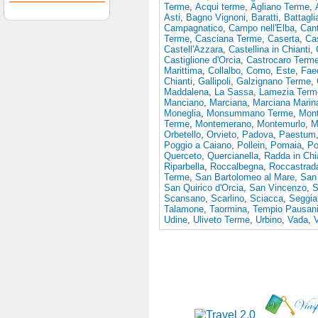
Terme
,
Acqui terme
,
Agliano Terme
,
Asti
,
Bagno Vignoni
,
Baratti
,
Battagl
Campagnatico
,
Campo nell'Elba
,
Cant
Terme
,
Casciana Terme
,
Caserta
,
Ca
Castell'Azzara
,
Castellina in Chianti
,
Castiglione d'Orcia
,
Castrocaro Term
Marittima
,
Collalbo
,
Como
,
Este
,
Fae
Chianti
,
Gallipoli
,
Galzignano Terme
,
Maddalena
,
La Sassa
,
Lamezia Term
Manciano
,
Marciana
,
Marciana Marin
Moneglia
,
Monsummano Terme
,
Mon
Terme
,
Montemerano
,
Montemurlo
,
M
Orbetello
,
Orvieto
,
Padova
,
Paestum
Poggio a Caiano
,
Pollein
,
Pomaia
,
Po
Querceto
,
Quercianella
,
Radda in Chi
Riparbella
,
Roccalbegna
,
Roccastrad
Terme
,
San Bartolomeo al Mare
,
San 
San Quirico d'Orcia
,
San Vincenzo
,
S
Scansano
,
Scarlino
,
Sciacca
,
Seggia
Talamone
,
Taormina
,
Tempio Pausan
Udine
,
Uliveto Terme
,
Urbino
,
Vada
,