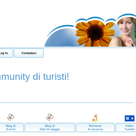
Log In
Contattaci
munity di turisti!
Blog di
Blog di
Richieste
Video
Eventi
Diari di viaggio
di vacanza
Turistici