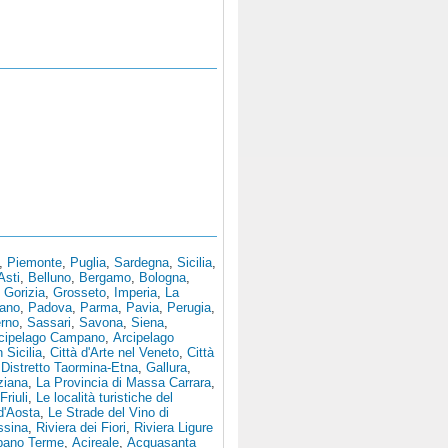
,
Piemonte
,
Puglia
,
Sardegna
,
Sicilia
,
Asti
,
Belluno
,
Bergamo
,
Bologna
,
,
Gorizia
,
Grosseto
,
Imperia
,
La
tano
,
Padova
,
Parma
,
Pavia
,
Perugia
,
erno
,
Sassari
,
Savona
,
Siena
,
cipelago Campano
,
Arcipelago
n Sicilia
,
Città d'Arte nel Veneto
,
Città
,
Distretto Taormina-Etna
,
Gallura
,
ziana
,
La Provincia di Massa Carrara
,
Friuli
,
Le località turistiche del
 d'Aosta
,
Le Strade del Vino di
ssina
,
Riviera dei Fiori
,
Riviera Ligure
bano Terme
,
Acireale
,
Acquasanta