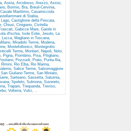
a
,
Aosta
,
Arcidosso
,
Arezzo
,
Assisi
,
ano
,
Bormio
,
Bra
,
Breuil-Cervinia
,
,
Casale Marittimo
,
Casamicciola
stellammare di Stabia
,
l Lago
,
Castiglione della Pescaia
,
e
,
Chiusi
,
Cinigiano
,
Civitella
Frascati
,
Gabicce Mare
,
Gaiole in
sola d'Ischia
,
Isole Eolie
,
Jesolo
,
La
,
Lucca
,
Magliano in Toscana
,
Milano
,
Miradolo Terme
,
Modena
,
rme
,
Montefollonico
,
Montegrotto
nticelli Terme
,
Montieri
,
Napoli
,
Noto
,
e
,
Pigna
,
Piombino
,
Pisa
,
Pitigliano
,
Positano
,
Pozzuoli
,
Prato
,
Punta Ala
,
,
Rimini
,
Rio Elba
,
Rio Marina
,
Salerno
,
Salice Terme
,
Salsomaggiore
,
San Giuliano Terme
,
San Miniato
,
Sarre
,
Sarteano
,
Sassetta
,
Saturnia
,
ovana
,
Spoleto
,
Sulmona
,
Suvereto
,
iena
,
Trapani
,
Trequanda
,
Treviso
,
erbo
,
Volterra
,
Vulci
,
...