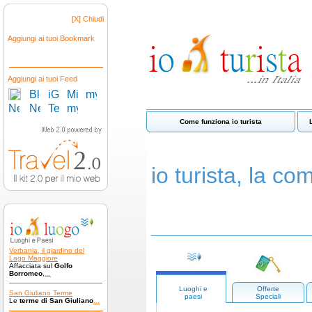
[X] Chiudi
Aggiungi ai tuoi Bookmark
Aggiungi ai tuoi Feed
Come funziona io turista
io turista, la com
Verbania, il giardino del
Lago Maggiore
Affacciata sul
Golfo
Borromeo
,
...
Luoghi e
Offerte
San Giuliano Terme
paesi
Speciali
Le
terme di San Giuliano
...