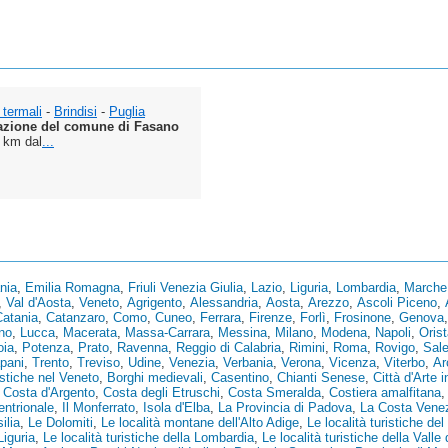
 termali
-
Brindisi
-
Puglia
razione del comune di Fasano
8 km dal
...
nia
,
Emilia Romagna
,
Friuli Venezia Giulia
,
Lazio
,
Liguria
,
Lombardia
,
Marche
,
Val d'Aosta
,
Veneto
,
Agrigento
,
Alessandria
,
Aosta
,
Arezzo
,
Ascoli Piceno
,
Catania
,
Catanzaro
,
Como
,
Cuneo
,
Ferrara
,
Firenze
,
Forlì
,
Frosinone
,
Genova
no
,
Lucca
,
Macerata
,
Massa-Carrara
,
Messina
,
Milano
,
Modena
,
Napoli
,
Oris
oia
,
Potenza
,
Prato
,
Ravenna
,
Reggio di Calabria
,
Rimini
,
Roma
,
Rovigo
,
Sal
pani
,
Trento
,
Treviso
,
Udine
,
Venezia
,
Verbania
,
Verona
,
Vicenza
,
Viterbo
,
Ar
istiche nel Veneto
,
Borghi medievali
,
Casentino
,
Chianti Senese
,
Città d'Arte i
,
Costa d'Argento
,
Costa degli Etruschi
,
Costa Smeralda
,
Costiera amalfitana
tentrionale
,
Il Monferrato
,
Isola d'Elba
,
La Provincia di Padova
,
La Costa Vene
ilia
,
Le Dolomiti
,
Le località montane dell'Alto Adige
,
Le località turistiche del 
Liguria
,
Le località turistiche della Lombardia
,
Le località turistiche della Valle