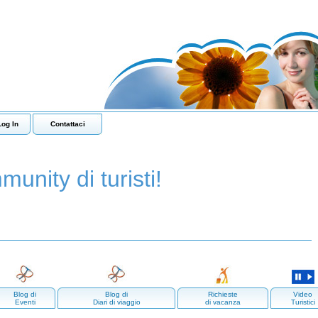
Log In
Contattaci
munity di turisti!
Blog di
Blog di
Richieste
Video
Eventi
Diari di viaggio
di vacanza
Turistici