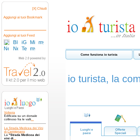
[X] Chiudi
Aggiungi ai tuoi Bookmark
Aggiungi ai tuoi Feed
Come funziona io turista
io turista, la com
Volterra
Edificata su un dorsale
collinoso fra le valli
...
La Strada Medicea dei Vini
Luoghi e
Offerte
di Carmignano
paesi
Speciali
La
"Strada Medicea dei
vini di
...