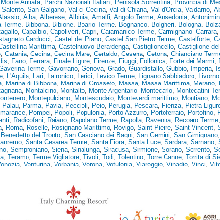
,
Monte Amiata
,
Parchi Nazionali Italiani
,
Penisola Sorrentina
,
Provincia di Me
,
Salento
,
San Galgano
,
Val di Cecina
,
Val di Chiana
,
Val d'Orcia
,
Valdarno
,
A
Alassio
,
Alba
,
Alberese
,
Albinia
,
Amalfi
,
Angolo Terme
,
Ansedonia
,
Antonimin
ia Terme
,
Bibbona
,
Bibione
,
Boario Terme
,
Bognanco
,
Bolgheri
,
Bologna
,
Bolz
agallo
,
Capalbio
,
Capoliveri
,
Capri
,
Caramanico Terme
,
Carmignano
,
Carrara
stagneto Carducci
,
Castel del Piano
,
Castel San Pietro Terme
,
Castelforte
,
Ca
Castellina Marittima
,
Castelnuovo Berardenga
,
Castiglioncello
,
Castiglione de
e
,
Catania
,
Cecina
,
Cecina Mare
,
Certaldo
,
Cesena
,
Cetona
,
Chianciano Term
dis
,
Fano
,
Ferrara
,
Finale Ligure
,
Firenze
,
Fiuggi
,
Follonica
,
Forte dei Marmi
,
Gaverina Terme
,
Gavorrano
,
Genova
,
Grado
,
Guardistallo
,
Gubbio
,
Imperia
,
I
e
,
L'Aquila
,
Lari
,
Latronico
,
Lerici
,
Levico Terme
,
Lignano Sabbiadoro
,
Livorno
a
,
Marina di Bibbona
,
Marina di Grosseto
,
Massa
,
Massa Marittima
,
Merano
,
tagnana
,
Montalcino
,
Montalto
,
Monte Argentario
,
Montecarlo
,
Montecatini Te
ontenero
,
Montepulciano
,
Montescudaio
,
Monteverdi marittimo
,
Montiano
,
Mo
,
Palau
,
Parma
,
Pavia
,
Peccioli
,
Peio
,
Perugia
,
Pescara
,
Pienza
,
Pietra Ligur
marance
,
Pompei
,
Popoli
,
Populonia
,
Porto Azzurro
,
Portoferraio
,
Portofino
,
anti
,
Radicofani
,
Raiano
,
Rapolano Terme
,
Rapolla
,
Ravenna
,
Recoaro Terme
a
,
Roma
,
Roselle
,
Rosignano Marittimo
,
Rovigo
,
Saint Pierre
,
Saint Vincent
,
Benedetto del Tronto
,
San Casciano dei Bagni
,
San Gemini
,
San Gimignano
anremo
,
Santa Cesarea Terme
,
Santa Fiora
,
Santa Luce
,
Sardara
,
Sarnano
,
no
,
Semproniano
,
Siena
,
Sinalunga
,
Siracusa
,
Sirmione
,
Sorano
,
Sorrento
,
S
ia
,
Teramo
,
Terme Vigliatore
,
Tivoli
,
Todi
,
Tolentino
,
Torre Canne
,
Torrita di S
Venezia
,
Venturina
,
Verbania
,
Verona
,
Vetulonia
,
Viareggio
,
Vinadio
,
Vinci
,
Vit