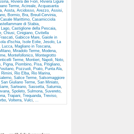
ssina
,
Riviera dei Fiori
,
Riviera Ligure
bano Terme
,
Acireale
,
Acquasanta
a
,
Aosta
,
Arcidosso
,
Arezzo
,
Assisi
,
ano
,
Bormio
,
Bra
,
Breuil-Cervinia
,
,
Casale Marittimo
,
Casamicciola
stellammare di Stabia
,
l Lago
,
Castiglione della Pescaia
,
e
,
Chiusi
,
Cinigiano
,
Civitella
Frascati
,
Gabicce Mare
,
Gaiole in
sola d'Ischia
,
Isole Eolie
,
Jesolo
,
La
,
Lucca
,
Magliano in Toscana
,
Milano
,
Miradolo Terme
,
Modena
,
rme
,
Montefollonico
,
Montegrotto
nticelli Terme
,
Montieri
,
Napoli
,
Noto
,
e
,
Pigna
,
Piombino
,
Pisa
,
Pitigliano
,
Positano
,
Pozzuoli
,
Prato
,
Punta Ala
,
,
Rimini
,
Rio Elba
,
Rio Marina
,
Salerno
,
Salice Terme
,
Salsomaggiore
,
San Giuliano Terme
,
San Miniato
,
Sarre
,
Sarteano
,
Sassetta
,
Saturnia
,
ovana
,
Spoleto
,
Sulmona
,
Suvereto
,
iena
,
Trapani
,
Trequanda
,
Treviso
,
erbo
,
Volterra
,
Vulci
,
...