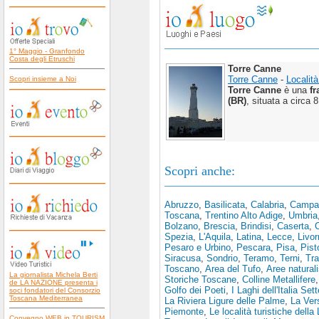
1° Maggio - Granfondo
Costa degli Etruschi
Torre Canne
Torre Canne
-
Località
Scopri insieme a Noi
Torre Canne
è una
f
(BR)
, situata a circa 
Scopri anche:
Abruzzo
,
Basilicata
,
Calabria
,
Campa
Toscana
,
Trentino Alto Adige
,
Umbria
Bolzano
,
Brescia
,
Brindisi
,
Caserta
,
Spezia
,
L'Aquila
,
Latina
,
Lecce
,
Livor
Pesaro e Urbino
,
Pescara
,
Pisa
,
Pist
Siracusa
,
Sondrio
,
Teramo
,
Terni
,
Tra
Toscano
,
Area del Tufo
,
Aree natural
La giornalista Michela Berti
Storiche Toscane
,
Colline Metallifere
de LA NAZIONE presenta i
Golfo dei Poeti
,
I Laghi dell'Italia Set
soci fondatori del Consorzio
Toscana Mediterranea
La Riviera Ligure delle Palme
,
La Vers
Piemonte
,
Le località turistiche della 
Convegno WEB in TOURISM