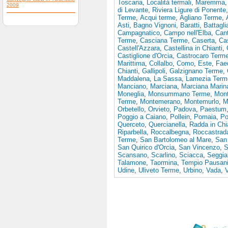
Toscana
,
Località termali
,
Maremma
2009
di Levante
,
Riviera Ligure di Ponente
Terme
,
Acqui terme
,
Agliano Terme
,
Asti
,
Bagno Vignoni
,
Baratti
,
Battagl
Campagnatico
,
Campo nell'Elba
,
Cant
Terme
,
Casciana Terme
,
Caserta
,
Ca
Castell'Azzara
,
Castellina in Chianti
,
Castiglione d'Orcia
,
Castrocaro Term
Marittima
,
Collalbo
,
Como
,
Este
,
Fae
Chianti
,
Gallipoli
,
Galzignano Terme
,
Maddalena
,
La Sassa
,
Lamezia Term
Manciano
,
Marciana
,
Marciana Marin
Moneglia
,
Monsummano Terme
,
Mon
Terme
,
Montemerano
,
Montemurlo
,
M
Orbetello
,
Orvieto
,
Padova
,
Paestum
Poggio a Caiano
,
Pollein
,
Pomaia
,
Po
Querceto
,
Quercianella
,
Radda in Chi
Riparbella
,
Roccalbegna
,
Roccastrad
Terme
,
San Bartolomeo al Mare
,
San 
San Quirico d'Orcia
,
San Vincenzo
,
S
Scansano
,
Scarlino
,
Sciacca
,
Seggia
Talamone
,
Taormina
,
Tempio Pausan
Udine
,
Uliveto Terme
,
Urbino
,
Vada
,