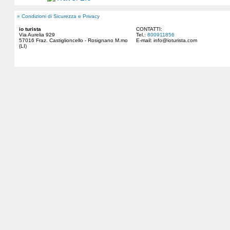
» Condizioni di Sicurezza e Privacy
io turista
CONTATTI:
Via Aurelia 929
Tel.:
800911856
57016 Fraz. Castiglioncello - Rosignano M.mo
E-mail:
info@ioturista.com
(LI)