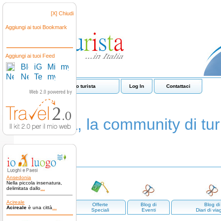
[X] Chiudi
Aggiungi ai tuoi Bookmark
Aggiungi ai tuoi Feed
Come funziona io turista
Log In
Contattaci
io turista, la community di turi
Ansedonia
Nella piccola insenatura,
delimitata dallo
...
Acireale
Luoghi e
Offerte
Blog di
Blog di
Acireale
è una città
...
paesi
Speciali
Eventi
Diari di via