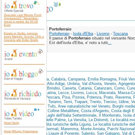
Speciale Last Minute Ponti
Ognissanti/1° Novembre:
prezzi a partire da 50.00
Euro
Portoferraio
Portoferraio
-
Isola d'Elba
-
Livorno
-
Toscana
Estate in Sicilia: prenota
entro Maggio: Sconto 10% e
Il paese di
Portoferraio
situato nel versante Nor
Crociera alle Eolie Gratis
Est dell'isola d'Elba, e' noto a tutti
...
Scopri anche:
Abruzzo
,
Basilicata
,
Calabria
,
Campania
,
Emilia Romagna
,
Friuli Ve
Toscana
,
Trentino Alto Adige
,
Umbria
,
Val d'Aosta
,
Veneto
,
Agrigento
Bolzano
,
Brescia
,
Brindisi
,
Caserta
,
Catania
,
Catanzaro
,
Como
,
Cun
Spezia
,
L'Aquila
,
Latina
,
Lecce
,
Livorno
,
Lucca
,
Macerata
,
Massa-Ca
Pesaro e Urbino
,
Pescara
,
Pisa
,
Pistoia
,
Potenza
,
Prato
,
Ravenna
,
R
Siracusa
,
Sondrio
,
Teramo
,
Terni
,
Trapani
,
Trento
,
Treviso
,
Udine
,
V
Toscano
,
Area del Tufo
,
Aree naturalistiche nel Veneto
,
Borghi medie
Storiche Toscane
,
Colline Metallifere
,
Costa d'Argento
,
Costa degli E
Golfo dei Poeti
,
I Laghi dell'Italia Settentrionale
,
Il Monferrato
,
Isola 
La Riviera Ligure delle Palme
,
La Versilia
,
Le Dolomiti
,
Le località mo
Hotel Nedy
Piemonte
,
Le località turistiche della Liguria
,
Le località turistiche de
Toscana
,
Località termali
,
Maremma
,
Monte Amiata
,
Parchi Nazionali
Hotel Rifugio Prategiano
di Levante
,
Riviera Ligure di Ponente
,
Salento
,
San Galgano
,
Val di 