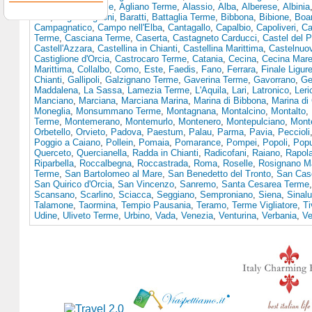
Terme
,
Acqui terme
,
Agliano Terme
,
Alassio
,
Alba
,
Alberese
,
Albinia
Asti
,
Bagno Vignoni
,
Baratti
,
Battaglia Terme
,
Bibbona
,
Bibione
,
Boa
Campagnatico
,
Campo nell'Elba
,
Cantagallo
,
Capalbio
,
Capoliveri
,
Ca
Terme
,
Casciana Terme
,
Caserta
,
Castagneto Carducci
,
Castel del 
Castell'Azzara
,
Castellina in Chianti
,
Castellina Marittima
,
Castelnuo
Castiglione d'Orcia
,
Castrocaro Terme
,
Catania
,
Cecina
,
Cecina Mar
Marittima
,
Collalbo
,
Como
,
Este
,
Faedis
,
Fano
,
Ferrara
,
Finale Ligur
Chianti
,
Gallipoli
,
Galzignano Terme
,
Gaverina Terme
,
Gavorrano
,
Ge
Maddalena
,
La Sassa
,
Lamezia Terme
,
L'Aquila
,
Lari
,
Latronico
,
Leri
Manciano
,
Marciana
,
Marciana Marina
,
Marina di Bibbona
,
Marina di
Moneglia
,
Monsummano Terme
,
Montagnana
,
Montalcino
,
Montalto
,
Terme
,
Montemerano
,
Montemurlo
,
Montenero
,
Montepulciano
,
Mont
Orbetello
,
Orvieto
,
Padova
,
Paestum
,
Palau
,
Parma
,
Pavia
,
Peccioli
Poggio a Caiano
,
Pollein
,
Pomaia
,
Pomarance
,
Pompei
,
Popoli
,
Popu
Querceto
,
Quercianella
,
Radda in Chianti
,
Radicofani
,
Raiano
,
Rapol
Riparbella
,
Roccalbegna
,
Roccastrada
,
Roma
,
Roselle
,
Rosignano Ma
Terme
,
San Bartolomeo al Mare
,
San Benedetto del Tronto
,
San Casc
San Quirico d'Orcia
,
San Vincenzo
,
Sanremo
,
Santa Cesarea Terme
Scansano
,
Scarlino
,
Sciacca
,
Seggiano
,
Semproniano
,
Siena
,
Sinal
Talamone
,
Taormina
,
Tempio Pausania
,
Teramo
,
Terme Vigliatore
,
Ti
Udine
,
Uliveto Terme
,
Urbino
,
Vada
,
Venezia
,
Venturina
,
Verbania
,
Ve