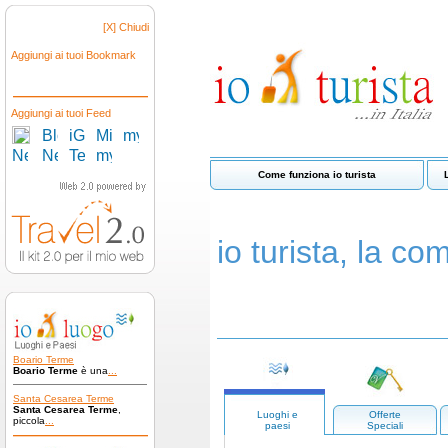
[X] Chiudi
Aggiungi ai tuoi Bookmark
Aggiungi ai tuoi Feed
Come funziona io turista
io turista, la com
Boario Terme
Boario Terme
è una
...
Santa Cesarea Terme
Santa Cesarea Terme
,
Luoghi e
Offerte
piccola
...
paesi
Speciali