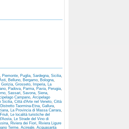
,
Piemonte
,
Puglia
,
Sardegna
,
Sicilia
,
Asti
,
Belluno
,
Bergamo
,
Bologna
,
,
Gorizia
,
Grosseto
,
Imperia
,
La
tano
,
Padova
,
Parma
,
Pavia
,
Perugia
,
erno
,
Sassari
,
Savona
,
Siena
,
cipelago Campano
,
Arcipelago
n Sicilia
,
Città d'Arte nel Veneto
,
Città
,
Distretto Taormina-Etna
,
Gallura
,
ziana
,
La Provincia di Massa Carrara
,
Friuli
,
Le località turistiche del
 d'Aosta
,
Le Strade del Vino di
ssina
,
Riviera dei Fiori
,
Riviera Ligure
bano Terme
,
Acireale
,
Acquasanta