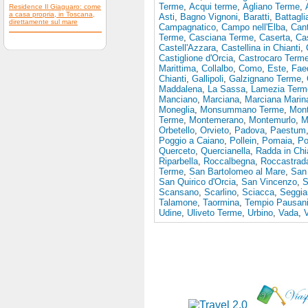
Terme
,
Acqui terme
,
Agliano Terme
,
Residence Il Giaguaro: come
a casa propria, in Toscana,
Asti
,
Bagno Vignoni
,
Baratti
,
Battagl
direttamente sul mare
Campagnatico
,
Campo nell'Elba
,
Cant
Terme
,
Casciana Terme
,
Caserta
,
Ca
Castell'Azzara
,
Castellina in Chianti
,
Castiglione d'Orcia
,
Castrocaro Term
Marittima
,
Collalbo
,
Como
,
Este
,
Fae
Chianti
,
Gallipoli
,
Galzignano Terme
,
Maddalena
,
La Sassa
,
Lamezia Term
Manciano
,
Marciana
,
Marciana Marin
Moneglia
,
Monsummano Terme
,
Mon
Terme
,
Montemerano
,
Montemurlo
,
M
Orbetello
,
Orvieto
,
Padova
,
Paestum
Poggio a Caiano
,
Pollein
,
Pomaia
,
Po
Querceto
,
Quercianella
,
Radda in Chi
Riparbella
,
Roccalbegna
,
Roccastrad
Terme
,
San Bartolomeo al Mare
,
San 
San Quirico d'Orcia
,
San Vincenzo
,
S
Scansano
,
Scarlino
,
Sciacca
,
Seggia
Talamone
,
Taormina
,
Tempio Pausan
Udine
,
Uliveto Terme
,
Urbino
,
Vada
,