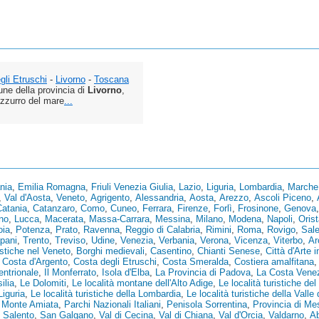
gli Etruschi
-
Livorno
-
Toscana
ne della provincia di
Livorno
,
azzurro del mare
...
nia
,
Emilia Romagna
,
Friuli Venezia Giulia
,
Lazio
,
Liguria
,
Lombardia
,
Marche
,
Val d'Aosta
,
Veneto
,
Agrigento
,
Alessandria
,
Aosta
,
Arezzo
,
Ascoli Piceno
,
Catania
,
Catanzaro
,
Como
,
Cuneo
,
Ferrara
,
Firenze
,
Forlì
,
Frosinone
,
Genova
no
,
Lucca
,
Macerata
,
Massa-Carrara
,
Messina
,
Milano
,
Modena
,
Napoli
,
Oris
oia
,
Potenza
,
Prato
,
Ravenna
,
Reggio di Calabria
,
Rimini
,
Roma
,
Rovigo
,
Sal
pani
,
Trento
,
Treviso
,
Udine
,
Venezia
,
Verbania
,
Verona
,
Vicenza
,
Viterbo
,
Ar
istiche nel Veneto
,
Borghi medievali
,
Casentino
,
Chianti Senese
,
Città d'Arte i
,
Costa d'Argento
,
Costa degli Etruschi
,
Costa Smeralda
,
Costiera amalfitana
tentrionale
,
Il Monferrato
,
Isola d'Elba
,
La Provincia di Padova
,
La Costa Vene
ilia
,
Le Dolomiti
,
Le località montane dell'Alto Adige
,
Le località turistiche del 
Liguria
,
Le località turistiche della Lombardia
,
Le località turistiche della Valle
,
Monte Amiata
,
Parchi Nazionali Italiani
,
Penisola Sorrentina
,
Provincia di Me
,
Salento
,
San Galgano
,
Val di Cecina
,
Val di Chiana
,
Val d'Orcia
,
Valdarno
,
A