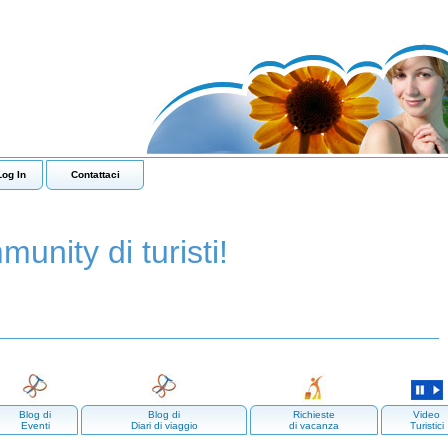
Log In
Contattaci
munity di turisti!
Blog di
Blog di
Richieste
Video
Eventi
Diari di viaggio
di vacanza
Turistici