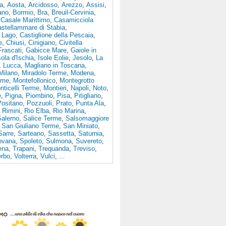
a
,
Aosta
,
Arcidosso
,
Arezzo
,
Assisi
,
ano
,
Bormio
,
Bra
,
Breuil-Cervinia
,
,
Casale Marittimo
,
Casamicciola
stellammare di Stabia
,
l Lago
,
Castiglione della Pescaia
,
e
,
Chiusi
,
Cinigiano
,
Civitella
Frascati
,
Gabicce Mare
,
Gaiole in
sola d'Ischia
,
Isole Eolie
,
Jesolo
,
La
,
Lucca
,
Magliano in Toscana
,
Milano
,
Miradolo Terme
,
Modena
,
rme
,
Montefollonico
,
Montegrotto
nticelli Terme
,
Montieri
,
Napoli
,
Noto
,
e
,
Pigna
,
Piombino
,
Pisa
,
Pitigliano
,
Positano
,
Pozzuoli
,
Prato
,
Punta Ala
,
,
Rimini
,
Rio Elba
,
Rio Marina
,
Salerno
,
Salice Terme
,
Salsomaggiore
,
San Giuliano Terme
,
San Miniato
,
Sarre
,
Sarteano
,
Sassetta
,
Saturnia
,
ovana
,
Spoleto
,
Sulmona
,
Suvereto
,
iena
,
Trapani
,
Trequanda
,
Treviso
,
erbo
,
Volterra
,
Vulci
,
...