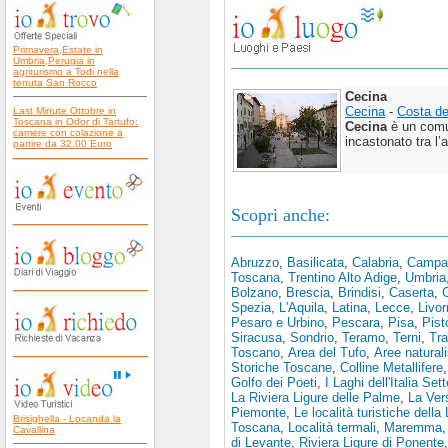
Primavera,Estate in
Umbria,Perugia in
agriturismo a Todi nella
tenuta San Rocco
Cecina
Cecina
-
Costa de
Last Minute Ottobre in
Toscana in Odor di Tartufo:
Cecina
è un comu
camere con colazione a
incastonato tra l’
partire da 32.00 Euro
Scopri anche:
Abruzzo
,
Basilicata
,
Calabria
,
Campa
Toscana
,
Trentino Alto Adige
,
Umbria
Bolzano
,
Brescia
,
Brindisi
,
Caserta
,
Spezia
,
L'Aquila
,
Latina
,
Lecce
,
Livor
Pesaro e Urbino
,
Pescara
,
Pisa
,
Pist
Siracusa
,
Sondrio
,
Teramo
,
Terni
,
Tra
Toscano
,
Area del Tufo
,
Aree natural
Storiche Toscane
,
Colline Metallifere
Golfo dei Poeti
,
I Laghi dell'Italia Set
La Riviera Ligure delle Palme
,
La Vers
Piemonte
,
Le località turistiche della 
Brisighella - Locanda la
Toscana
,
Località termali
,
Maremma
Cavallina
di Levante
,
Riviera Ligure di Ponente