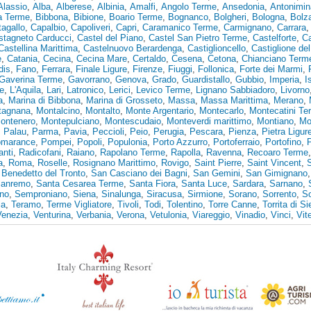
Alassio
,
Alba
,
Alberese
,
Albinia
,
Amalfi
,
Angolo Terme
,
Ansedonia
,
Antonimin
ia Terme
,
Bibbona
,
Bibione
,
Boario Terme
,
Bognanco
,
Bolgheri
,
Bologna
,
Bolz
agallo
,
Capalbio
,
Capoliveri
,
Capri
,
Caramanico Terme
,
Carmignano
,
Carrara
stagneto Carducci
,
Castel del Piano
,
Castel San Pietro Terme
,
Castelforte
,
Ca
Castellina Marittima
,
Castelnuovo Berardenga
,
Castiglioncello
,
Castiglione de
e
,
Catania
,
Cecina
,
Cecina Mare
,
Certaldo
,
Cesena
,
Cetona
,
Chianciano Term
dis
,
Fano
,
Ferrara
,
Finale Ligure
,
Firenze
,
Fiuggi
,
Follonica
,
Forte dei Marmi
,
Gaverina Terme
,
Gavorrano
,
Genova
,
Grado
,
Guardistallo
,
Gubbio
,
Imperia
,
I
e
,
L'Aquila
,
Lari
,
Latronico
,
Lerici
,
Levico Terme
,
Lignano Sabbiadoro
,
Livorno
a
,
Marina di Bibbona
,
Marina di Grosseto
,
Massa
,
Massa Marittima
,
Merano
,
tagnana
,
Montalcino
,
Montalto
,
Monte Argentario
,
Montecarlo
,
Montecatini Te
ontenero
,
Montepulciano
,
Montescudaio
,
Monteverdi marittimo
,
Montiano
,
Mo
,
Palau
,
Parma
,
Pavia
,
Peccioli
,
Peio
,
Perugia
,
Pescara
,
Pienza
,
Pietra Ligur
marance
,
Pompei
,
Popoli
,
Populonia
,
Porto Azzurro
,
Portoferraio
,
Portofino
,
anti
,
Radicofani
,
Raiano
,
Rapolano Terme
,
Rapolla
,
Ravenna
,
Recoaro Terme
a
,
Roma
,
Roselle
,
Rosignano Marittimo
,
Rovigo
,
Saint Pierre
,
Saint Vincent
,
Benedetto del Tronto
,
San Casciano dei Bagni
,
San Gemini
,
San Gimignano
anremo
,
Santa Cesarea Terme
,
Santa Fiora
,
Santa Luce
,
Sardara
,
Sarnano
,
no
,
Semproniano
,
Siena
,
Sinalunga
,
Siracusa
,
Sirmione
,
Sorano
,
Sorrento
,
S
ia
,
Teramo
,
Terme Vigliatore
,
Tivoli
,
Todi
,
Tolentino
,
Torre Canne
,
Torrita di S
Venezia
,
Venturina
,
Verbania
,
Verona
,
Vetulonia
,
Viareggio
,
Vinadio
,
Vinci
,
Vit