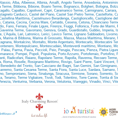
Alassio
,
Alba
,
Alberese
,
Albinia
,
Amalfi
,
Angolo Terme
,
Ansedonia
,
Antonimin
ia Terme
,
Bibbona
,
Bibione
,
Boario Terme
,
Bognanco
,
Bolgheri
,
Bologna
,
Bolz
agallo
,
Capalbio
,
Capoliveri
,
Capri
,
Caramanico Terme
,
Carmignano
,
Carrara
stagneto Carducci
,
Castel del Piano
,
Castel San Pietro Terme
,
Castelforte
,
Ca
Castellina Marittima
,
Castelnuovo Berardenga
,
Castiglioncello
,
Castiglione de
e
,
Catania
,
Cecina
,
Cecina Mare
,
Certaldo
,
Cesena
,
Cetona
,
Chianciano Term
dis
,
Fano
,
Ferrara
,
Finale Ligure
,
Firenze
,
Fiuggi
,
Follonica
,
Forte dei Marmi
,
Gaverina Terme
,
Gavorrano
,
Genova
,
Grado
,
Guardistallo
,
Gubbio
,
Imperia
,
I
e
,
L'Aquila
,
Lari
,
Latronico
,
Lerici
,
Levico Terme
,
Lignano Sabbiadoro
,
Livorno
a
,
Marina di Bibbona
,
Marina di Grosseto
,
Massa
,
Massa Marittima
,
Merano
,
tagnana
,
Montalcino
,
Montalto
,
Monte Argentario
,
Montecarlo
,
Montecatini Te
ontenero
,
Montepulciano
,
Montescudaio
,
Monteverdi marittimo
,
Montiano
,
Mo
,
Palau
,
Parma
,
Pavia
,
Peccioli
,
Peio
,
Perugia
,
Pescara
,
Pienza
,
Pietra Ligur
marance
,
Pompei
,
Popoli
,
Populonia
,
Porto Azzurro
,
Portoferraio
,
Portofino
,
anti
,
Radicofani
,
Raiano
,
Rapolano Terme
,
Rapolla
,
Ravenna
,
Recoaro Terme
a
,
Roma
,
Roselle
,
Rosignano Marittimo
,
Rovigo
,
Saint Pierre
,
Saint Vincent
,
Benedetto del Tronto
,
San Casciano dei Bagni
,
San Gemini
,
San Gimignano
anremo
,
Santa Cesarea Terme
,
Santa Fiora
,
Santa Luce
,
Sardara
,
Sarnano
,
no
,
Semproniano
,
Siena
,
Sinalunga
,
Siracusa
,
Sirmione
,
Sorano
,
Sorrento
,
S
ia
,
Teramo
,
Terme Vigliatore
,
Tivoli
,
Todi
,
Tolentino
,
Torre Canne
,
Torrita di S
Venezia
,
Venturina
,
Verbania
,
Verona
,
Vetulonia
,
Viareggio
,
Vinadio
,
Vinci
,
Vit