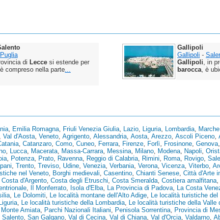
 Salento
Gallipoli
Puglia
Gallipoli
-
Sale
provincia di
Lecce
si estende per
Gallipoli
, in p
è compreso nella parte
...
barocca
, è ubi
nia
,
Emilia Romagna
,
Friuli Venezia Giulia
,
Lazio
,
Liguria
,
Lombardia
,
Marche
,
Val d'Aosta
,
Veneto
,
Agrigento
,
Alessandria
,
Aosta
,
Arezzo
,
Ascoli Piceno
,
Catania
,
Catanzaro
,
Como
,
Cuneo
,
Ferrara
,
Firenze
,
Forlì
,
Frosinone
,
Genova
no
,
Lucca
,
Macerata
,
Massa-Carrara
,
Messina
,
Milano
,
Modena
,
Napoli
,
Oris
oia
,
Potenza
,
Prato
,
Ravenna
,
Reggio di Calabria
,
Rimini
,
Roma
,
Rovigo
,
Sal
pani
,
Trento
,
Treviso
,
Udine
,
Venezia
,
Verbania
,
Verona
,
Vicenza
,
Viterbo
,
Ar
istiche nel Veneto
,
Borghi medievali
,
Casentino
,
Chianti Senese
,
Città d'Arte i
,
Costa d'Argento
,
Costa degli Etruschi
,
Costa Smeralda
,
Costiera amalfitana
tentrionale
,
Il Monferrato
,
Isola d'Elba
,
La Provincia di Padova
,
La Costa Vene
ilia
,
Le Dolomiti
,
Le località montane dell'Alto Adige
,
Le località turistiche del 
Liguria
,
Le località turistiche della Lombardia
,
Le località turistiche della Valle
,
Monte Amiata
,
Parchi Nazionali Italiani
,
Penisola Sorrentina
,
Provincia di Me
,
Salento
,
San Galgano
,
Val di Cecina
,
Val di Chiana
,
Val d'Orcia
,
Valdarno
,
A