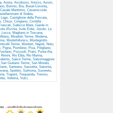
a
,
Aosta
,
Arcidosso
,
Arezzo
,
Assisi
,
ano
,
Bormio
,
Bra
,
Breuil-Cervinia
,
,
Casale Marittimo
,
Casamicciola
stellammare di Stabia
,
l Lago
,
Castiglione della Pescaia
,
e
,
Chiusi
,
Cinigiano
,
Civitella
Frascati
,
Gabicce Mare
,
Gaiole in
sola d'Ischia
,
Isole Eolie
,
Jesolo
,
La
,
Lucca
,
Magliano in Toscana
,
Milano
,
Miradolo Terme
,
Modena
,
rme
,
Montefollonico
,
Montegrotto
nticelli Terme
,
Montieri
,
Napoli
,
Noto
,
e
,
Pigna
,
Piombino
,
Pisa
,
Pitigliano
,
Positano
,
Pozzuoli
,
Prato
,
Punta Ala
,
,
Rimini
,
Rio Elba
,
Rio Marina
,
Salerno
,
Salice Terme
,
Salsomaggiore
,
San Giuliano Terme
,
San Miniato
,
Sarre
,
Sarteano
,
Sassetta
,
Saturnia
,
ovana
,
Spoleto
,
Sulmona
,
Suvereto
,
iena
,
Trapani
,
Trequanda
,
Treviso
,
erbo
,
Volterra
,
Vulci
,
...