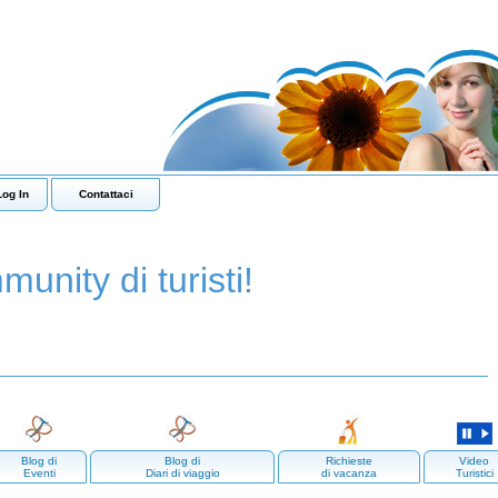
Log In
Contattaci
munity di turisti!
Blog di
Blog di
Richieste
Video
Eventi
Diari di viaggio
di vacanza
Turistici