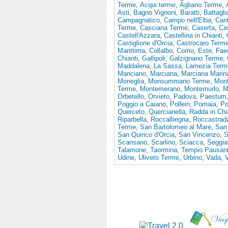
Terme
,
Acqui terme
,
Agliano Terme
,
Asti
,
Bagno Vignoni
,
Baratti
,
Battagl
Campagnatico
,
Campo nell'Elba
,
Cant
Terme
,
Casciana Terme
,
Caserta
,
Ca
Castell'Azzara
,
Castellina in Chianti
,
Castiglione d'Orcia
,
Castrocaro Term
Marittima
,
Collalbo
,
Como
,
Este
,
Fae
Chianti
,
Gallipoli
,
Galzignano Terme
,
Maddalena
,
La Sassa
,
Lamezia Term
Manciano
,
Marciana
,
Marciana Marin
Moneglia
,
Monsummano Terme
,
Mon
Terme
,
Montemerano
,
Montemurlo
,
M
Orbetello
,
Orvieto
,
Padova
,
Paestum
Poggio a Caiano
,
Pollein
,
Pomaia
,
Po
Querceto
,
Quercianella
,
Radda in Chi
Riparbella
,
Roccalbegna
,
Roccastrad
Terme
,
San Bartolomeo al Mare
,
San 
San Quirico d'Orcia
,
San Vincenzo
,
S
Scansano
,
Scarlino
,
Sciacca
,
Seggia
Talamone
,
Taormina
,
Tempio Pausan
Udine
,
Uliveto Terme
,
Urbino
,
Vada
,