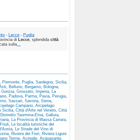
nto
-
Lecce
-
Puglia
rovincia di
Lecce
, splendida
città
cata sulla
...
,
Piemonte
,
Puglia
,
Sardegna
,
Sicilia
,
Asti
,
Belluno
,
Bergamo
,
Bologna
,
,
Gorizia
,
Grosseto
,
Imperia
,
La
tano
,
Padova
,
Parma
,
Pavia
,
Perugia
,
erno
,
Sassari
,
Savona
,
Siena
,
cipelago Campano
,
Arcipelago
n Sicilia
,
Città d'Arte nel Veneto
,
Città
,
Distretto Taormina-Etna
,
Gallura
,
ziana
,
La Provincia di Massa Carrara
,
Friuli
,
Le località turistiche del
 d'Aosta
,
Le Strade del Vino di
ssina
,
Riviera dei Fiori
,
Riviera Ligure
bano Terme
,
Acireale
,
Acquasanta