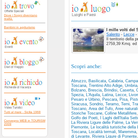
Dove i Sogni diventano
realtà.
Bambini in agriturismo
I mille volti del
Salento
-
Lecce
-
Il territorio della 
2759,39 Kmq. ed 
Scopri anche:
Abruzzo
,
Basilicata
,
Calabria
,
Campa
Toscana
,
Trentino Alto Adige
,
Umbria
Bolzano
,
Brescia
,
Brindisi
,
Caserta
,
Spezia
,
L'Aquila
,
Latina
,
Lecce
,
Livor
Pesaro e Urbino
,
Pescara
,
Pisa
,
Pist
Siracusa
,
Sondrio
,
Teramo
,
Terni
,
Tra
Toscano
,
Area del Tufo
,
Aree natural
Tutti al mare - Sicilia 1968
Storiche Toscane
,
Colline Metallifere
Golfo dei Poeti
,
I Laghi dell'Italia Set
Convegno WEB in TOURISM
La Riviera Ligure delle Palme
,
La Vers
2009
Piemonte
,
Le località turistiche della 
Toscana
,
Località termali
,
Maremma
di Levante
,
Riviera Ligure di Ponente