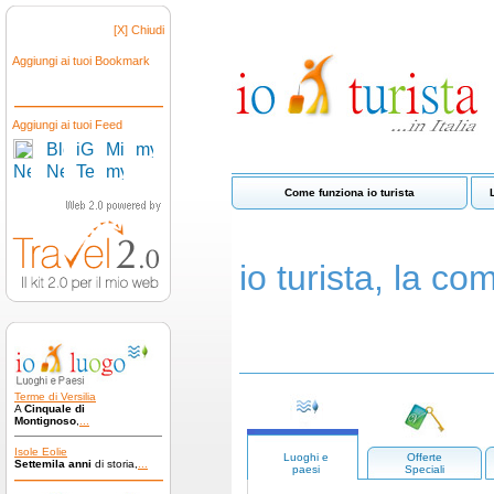
[X] Chiudi
Aggiungi ai tuoi Bookmark
Aggiungi ai tuoi Feed
Come funziona io turista
io turista, la com
Terme di Versilia
A
Cinquale di
Montignoso
,
...
Isole Eolie
Luoghi e
Offerte
Settemila anni
di storia,
...
paesi
Speciali