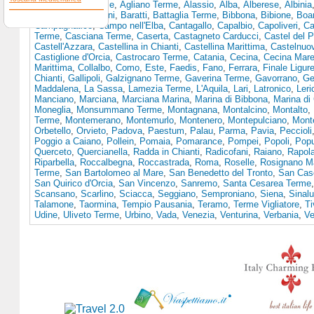
Terme
,
Acqui terme
,
Agliano Terme
,
Alassio
,
Alba
,
Alberese
,
Albinia
Asti
,
Bagno Vignoni
,
Baratti
,
Battaglia Terme
,
Bibbona
,
Bibione
,
Boa
Campagnatico
,
Campo nell'Elba
,
Cantagallo
,
Capalbio
,
Capoliveri
,
Ca
Terme
,
Casciana Terme
,
Caserta
,
Castagneto Carducci
,
Castel del 
Castell'Azzara
,
Castellina in Chianti
,
Castellina Marittima
,
Castelnuo
Castiglione d'Orcia
,
Castrocaro Terme
,
Catania
,
Cecina
,
Cecina Mar
Marittima
,
Collalbo
,
Como
,
Este
,
Faedis
,
Fano
,
Ferrara
,
Finale Ligur
Chianti
,
Gallipoli
,
Galzignano Terme
,
Gaverina Terme
,
Gavorrano
,
Ge
Maddalena
,
La Sassa
,
Lamezia Terme
,
L'Aquila
,
Lari
,
Latronico
,
Leri
Manciano
,
Marciana
,
Marciana Marina
,
Marina di Bibbona
,
Marina di
Moneglia
,
Monsummano Terme
,
Montagnana
,
Montalcino
,
Montalto
,
Terme
,
Montemerano
,
Montemurlo
,
Montenero
,
Montepulciano
,
Mont
Orbetello
,
Orvieto
,
Padova
,
Paestum
,
Palau
,
Parma
,
Pavia
,
Peccioli
Poggio a Caiano
,
Pollein
,
Pomaia
,
Pomarance
,
Pompei
,
Popoli
,
Popu
Querceto
,
Quercianella
,
Radda in Chianti
,
Radicofani
,
Raiano
,
Rapol
Riparbella
,
Roccalbegna
,
Roccastrada
,
Roma
,
Roselle
,
Rosignano Ma
Terme
,
San Bartolomeo al Mare
,
San Benedetto del Tronto
,
San Casc
San Quirico d'Orcia
,
San Vincenzo
,
Sanremo
,
Santa Cesarea Terme
Scansano
,
Scarlino
,
Sciacca
,
Seggiano
,
Semproniano
,
Siena
,
Sinal
Talamone
,
Taormina
,
Tempio Pausania
,
Teramo
,
Terme Vigliatore
,
Ti
Udine
,
Uliveto Terme
,
Urbino
,
Vada
,
Venezia
,
Venturina
,
Verbania
,
Ve