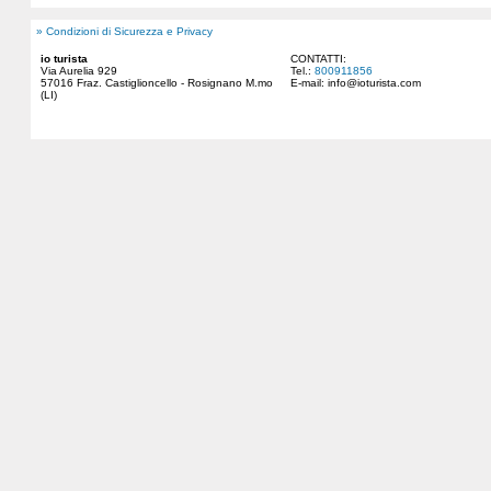
» Condizioni di Sicurezza e Privacy
io turista
CONTATTI:
Via Aurelia 929
Tel.:
800911856
57016 Fraz. Castiglioncello - Rosignano M.mo
E-mail:
info@ioturista.com
(LI)