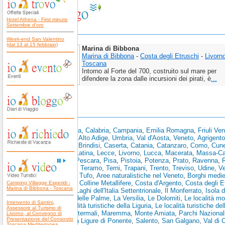
Hotel Athena - First minute
Settembre d'oro
Week-end San Valentino
(dal 13 al 15 febbraio)
Marina di Bibbona
Marina di Bibbona
-
Costa degli Etruschi
-
Livorn
Toscana
Intorno al Forte del 700, costruito sul mare per
difendere la zona dalle incursioni dei pirati, è
...
Scopri anche:
Abruzzo
,
Basilicata
,
Calabria
,
Campania
,
Emilia Romagna
,
Friuli Ve
Toscana
,
Trentino Alto Adige
,
Umbria
,
Val d'Aosta
,
Veneto
,
Agrigento
Bolzano
,
Brescia
,
Brindisi
,
Caserta
,
Catania
,
Catanzaro
,
Como
,
Cun
Spezia
,
L'Aquila
,
Latina
,
Lecce
,
Livorno
,
Lucca
,
Macerata
,
Massa-Ca
Pesaro e Urbino
,
Pescara
,
Pisa
,
Pistoia
,
Potenza
,
Prato
,
Ravenna
,
R
Siracusa
,
Sondrio
,
Teramo
,
Terni
,
Trapani
,
Trento
,
Treviso
,
Udine
,
V
Toscano
,
Area del Tufo
,
Aree naturalistiche nel Veneto
,
Borghi medie
Storiche Toscane
,
Colline Metallifere
,
Costa d'Argento
,
Costa degli E
Camping Villagge Esperidi -
Marina di Bibbona - Toscana
Golfo dei Poeti
,
I Laghi dell'Italia Settentrionale
,
Il Monferrato
,
Isola 
La Riviera Ligure delle Palme
,
La Versilia
,
Le Dolomiti
,
Le località mo
Intervento di Santini,
Piemonte
,
Le località turistiche della Liguria
,
Le località turistiche de
Assessore al Turismo di
Toscana
,
Località termali
,
Maremma
,
Monte Amiata
,
Parchi Nazionali
Livorno, al Convegno di
Presentazione del Consorzio
di Levante
,
Riviera Ligure di Ponente
,
Salento
,
San Galgano
,
Val di 
Toscana Mediterranea