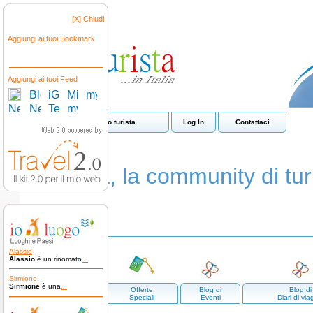
[X] Chiudi
Aggiungi ai tuoi Bookmark
Aggiungi ai tuoi Feed
Come funziona io turista
Log In
Contattaci
io turista, la community di turi
Alassio
Alassio
è un rinomato
...
Sirmione
Sirmione
è una
...
Luoghi e
Offerte
Blog di
Blog di
paesi
Speciali
Eventi
Diari di via