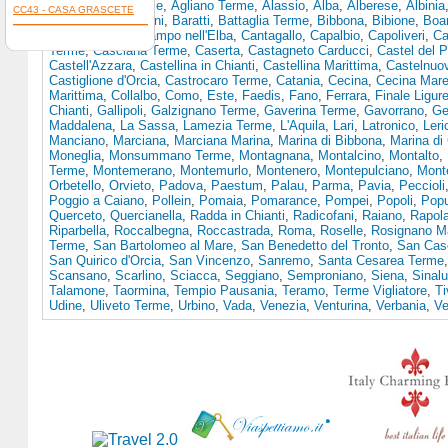
Terme
,
Acqui terme
,
Agliano Terme
,
Alassio
,
Alba
,
Alberese
,
Albinia
CC43 - CASA GRASCETE
Asti
,
Bagno Vignoni
,
Baratti
,
Battaglia Terme
,
Bibbona
,
Bibione
,
Boa
Campagnatico
,
Campo nell'Elba
,
Cantagallo
,
Capalbio
,
Capoliveri
,
Ca
Terme
,
Casciana Terme
,
Caserta
,
Castagneto Carducci
,
Castel del 
Castell'Azzara
,
Castellina in Chianti
,
Castellina Marittima
,
Castelnuo
Castiglione d'Orcia
,
Castrocaro Terme
,
Catania
,
Cecina
,
Cecina Mar
Marittima
,
Collalbo
,
Como
,
Este
,
Faedis
,
Fano
,
Ferrara
,
Finale Ligur
Chianti
,
Gallipoli
,
Galzignano Terme
,
Gaverina Terme
,
Gavorrano
,
Ge
Maddalena
,
La Sassa
,
Lamezia Terme
,
L'Aquila
,
Lari
,
Latronico
,
Leri
Manciano
,
Marciana
,
Marciana Marina
,
Marina di Bibbona
,
Marina di
Moneglia
,
Monsummano Terme
,
Montagnana
,
Montalcino
,
Montalto
,
Terme
,
Montemerano
,
Montemurlo
,
Montenero
,
Montepulciano
,
Mont
Orbetello
,
Orvieto
,
Padova
,
Paestum
,
Palau
,
Parma
,
Pavia
,
Peccioli
Poggio a Caiano
,
Pollein
,
Pomaia
,
Pomarance
,
Pompei
,
Popoli
,
Popu
Querceto
,
Quercianella
,
Radda in Chianti
,
Radicofani
,
Raiano
,
Rapol
Riparbella
,
Roccalbegna
,
Roccastrada
,
Roma
,
Roselle
,
Rosignano Ma
Terme
,
San Bartolomeo al Mare
,
San Benedetto del Tronto
,
San Casc
San Quirico d'Orcia
,
San Vincenzo
,
Sanremo
,
Santa Cesarea Terme
Scansano
,
Scarlino
,
Sciacca
,
Seggiano
,
Semproniano
,
Siena
,
Sinal
Talamone
,
Taormina
,
Tempio Pausania
,
Teramo
,
Terme Vigliatore
,
Ti
Udine
,
Uliveto Terme
,
Urbino
,
Vada
,
Venezia
,
Venturina
,
Verbania
,
Ve