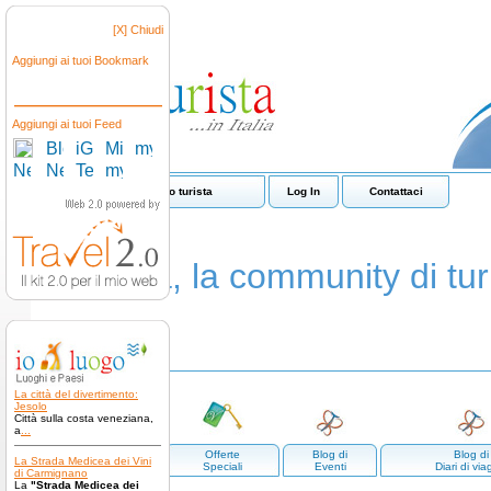
[X] Chiudi
Aggiungi ai tuoi Bookmark
Aggiungi ai tuoi Feed
Come funziona io turista
Log In
Contattaci
io turista, la community di turi
La città del divertimento:
Jesolo
Città sulla costa veneziana,
a
...
Luoghi e
Offerte
Blog di
Blog di
La Strada Medicea dei Vini
paesi
Speciali
Eventi
Diari di via
di Carmignano
La
"Strada Medicea dei