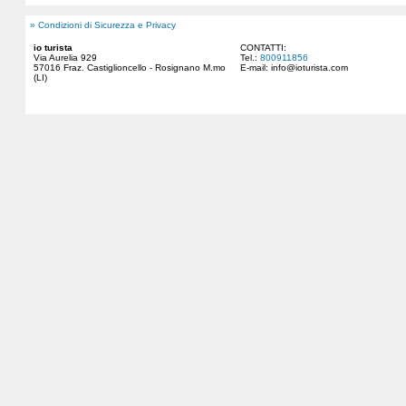
» Condizioni di Sicurezza e Privacy
io turista
CONTATTI:
Via Aurelia 929
Tel.:
800911856
57016 Fraz. Castiglioncello - Rosignano M.mo
E-mail:
info@ioturista.com
(LI)