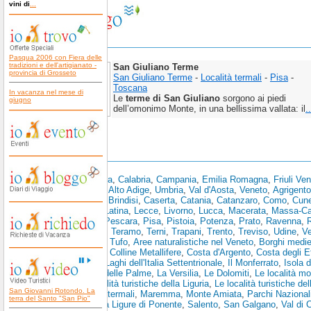
vini di
...
Pasqua 2006 con Fiera delle
tradizioni e dell'artigianato -
San Giuliano Terme
provincia di Grosseto
San Giuliano Terme
-
Località termali
-
Pisa
-
Toscana
In vacanza nel mese di
Le
terme di San Giuliano
sorgono ai piedi
giugno
dell’omonimo Monte, in una bellissima vallata: il
..
Scopri anche:
Abruzzo
,
Basilicata
,
Calabria
,
Campania
,
Emilia Romagna
,
Friuli Ve
Toscana
,
Trentino Alto Adige
,
Umbria
,
Val d'Aosta
,
Veneto
,
Agrigento
Bolzano
,
Brescia
,
Brindisi
,
Caserta
,
Catania
,
Catanzaro
,
Como
,
Cun
Spezia
,
L'Aquila
,
Latina
,
Lecce
,
Livorno
,
Lucca
,
Macerata
,
Massa-Ca
Pesaro e Urbino
,
Pescara
,
Pisa
,
Pistoia
,
Potenza
,
Prato
,
Ravenna
,
R
Siracusa
,
Sondrio
,
Teramo
,
Terni
,
Trapani
,
Trento
,
Treviso
,
Udine
,
V
Toscano
,
Area del Tufo
,
Aree naturalistiche nel Veneto
,
Borghi medie
Storiche Toscane
,
Colline Metallifere
,
Costa d'Argento
,
Costa degli E
Golfo dei Poeti
,
I Laghi dell'Italia Settentrionale
,
Il Monferrato
,
Isola 
La Riviera Ligure delle Palme
,
La Versilia
,
Le Dolomiti
,
Le località mo
Piemonte
,
Le località turistiche della Liguria
,
Le località turistiche de
San Giovanni Rotondo. La
Toscana
,
Località termali
,
Maremma
,
Monte Amiata
,
Parchi Nazionali
terra del Santo "San Pio"
di Levante
,
Riviera Ligure di Ponente
,
Salento
,
San Galgano
,
Val di 